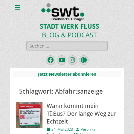
STADT WERK FLUSS
BLOG & PODCAST
Suchen
nach:
Facebook
YouTube
Instagram
Website
Jetzt Newsletter abonnieren
Schlagwort:
Abfahrtsanzeige
Wann kommt mein
TüBus? Der lange Weg zur
Echtzeit
Veröffentlicht
Autor
24. Mai 2023
Veronika