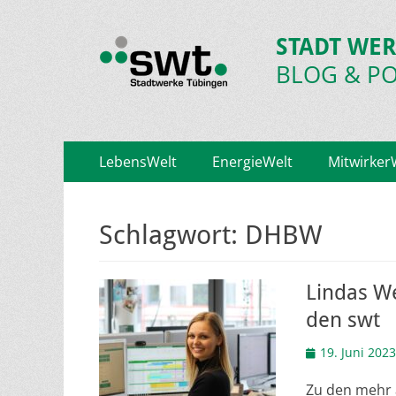
STADT WER
BLOG & P
Primäres
Zum
LebensWelt
EnergieWelt
Mitwirker
Inhalt
Menü
springen
Schlagwort:
DHBW
Lindas We
den swt
Veröffentlicht
19. Juni 2023
am
Zu den mehr 