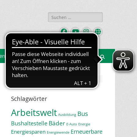
Suchen
nach:
Facebook
YouTube
Instagram
Website
gen
Suchen
Jetzt Newsletter abonnieren
Schlagwörter
Arbeitswelt
Bus
Ausbildung
Bäder
Bushaltestelle
E-Auto
Energie
Erneuerbare
Energiesparen
Energiewende