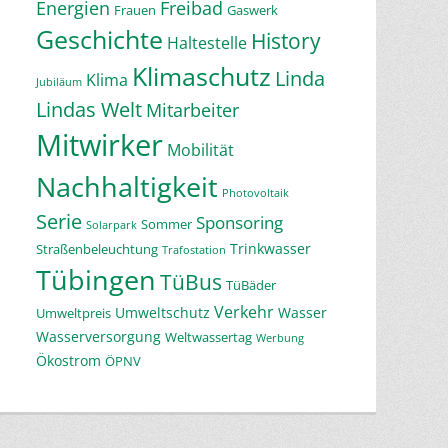
Energien
Freibad
Frauen
Gaswerk
Geschichte
History
Haltestelle
Klimaschutz
Linda
Klima
Jubiläum
Lindas Welt
Mitarbeiter
Mitwirker
Mobilität
Nachhaltigkeit
Photovoltaik
Serie
Sponsoring
Sommer
Solarpark
Trinkwasser
Straßenbeleuchtung
Trafostation
Tübingen
TüBus
TüBäder
Verkehr
Umweltschutz
Wasser
Umweltpreis
Wasserversorgung
Weltwassertag
Werbung
Ökostrom
ÖPNV