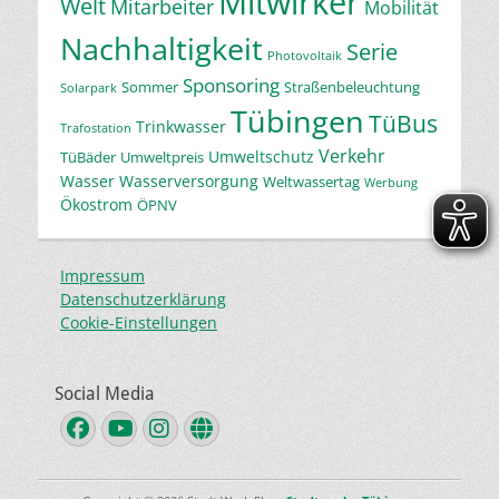
Mitwirker
Welt
Mitarbeiter
Mobilität
Nachhaltigkeit
Serie
Photovoltaik
Sponsoring
Sommer
Straßenbeleuchtung
Solarpark
Tübingen
TüBus
Trinkwasser
Trafostation
Verkehr
Umweltschutz
TüBäder
Umweltpreis
Wasser
Wasserversorgung
Weltwassertag
Werbung
Ökostrom
ÖPNV
Impressum
Datenschutzerklärung
Cookie-Einstellungen
Social Media
Facebook
YouTube
Instagram
Website