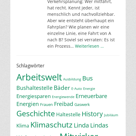
Verkehrsplanung: Wer mitfährt,
hat recht. Kennt jeder, ist
menschlich und nachvollziehbar.
Aber wie entsteht überhaupt ein
Fahrplan? Wie planen wir eine
einzelne Linie, eine Fahrt von A
nach B? Soviel sei verraten: Es ist
ein Prozess…
Weiterlesen …
Schlagwörter
Arbeitswelt
Bus
Ausbildung
Bäder
Bushaltestelle
E-Auto
Energie
Erneuerbare
Energiesparen
Energiewende
Energien
Freibad
Frauen
Gaswerk
Geschichte
History
Haltestelle
Jubiläum
Klimaschutz
Linda
Lindas
Klima