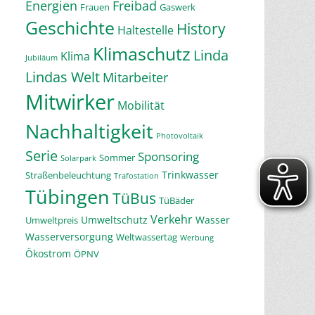
Energien
Freibad
Frauen
Gaswerk
Geschichte
History
Haltestelle
Klimaschutz
Linda
Klima
Jubiläum
Lindas Welt
Mitarbeiter
Mitwirker
Mobilität
Nachhaltigkeit
Photovoltaik
Serie
Sponsoring
Sommer
Solarpark
Trinkwasser
Straßenbeleuchtung
Trafostation
Tübingen
TüBus
TüBäder
Verkehr
Umweltschutz
Wasser
Umweltpreis
Wasserversorgung
Weltwassertag
Werbung
Ökostrom
ÖPNV