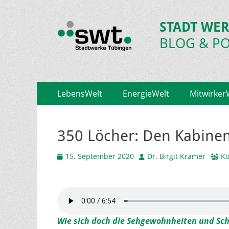
STADT WER
BLOG & P
Primäres
Zum
LebensWelt
EnergieWelt
Mitwirker
Inhalt
Menü
springen
350 Löcher: Den Kabine
Veröffentlicht
Autor
15. September 2020
Dr. Birgit Krämer
Ko
am
Wie sich doch die Sehgewohnheiten und Sch