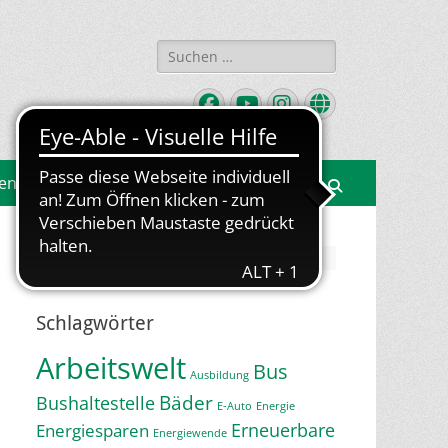
Suchen
nach:
Facebook
YouTube
Instagram
Website
gen
Suchen
Jetzt Newsletter abonnieren
Schlagwörter
Arbeitswelt
Bus
Ausbildung
Bäder
Bushaltestelle
E-Auto
Energie
Erneuerbare
Energiesparen
Energiewende