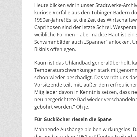
Heute blicken wir in unser Stadtwerke-Arch
kuriose Vorfälle aus den Tübinger Bädern dok
1950er-Jahre! Es ist die Zeit des Wirtschafts
Caprihosen sind der letzte Schrei, Wespent
weibliche Formen – aber nackte Haut ist ein 
Schwimmbäder auch „Spanner“ anlocken. Und
Bikinis offenlegen.
Kaum ist das Uhlandbad generalüberholt, ka
Temperaturschwankungen stark mitgenomme
schon wieder beschädigt. Das verrät uns da
Vorsitzende teilt mit, außer dem erfreulic
Mitglieder davon in Kenntnis setzen, dass 
neu hergerichtete Bad wieder verschandeln.
gebohrt worden.“ Oh je.
Für Gucklöcher rieseln die Späne
Mahnende Aushänge bleiben wirkungslos. Das
der auch vor dem 1951 eröffneten Freibad ni