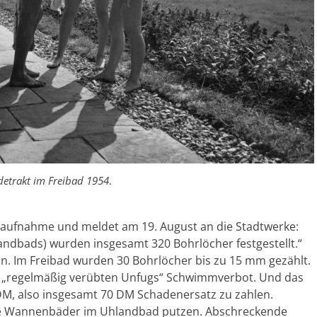
etrakt im Freibad 1954
.
ufnahme und meldet am 19. August an die Stadtwerke:
andbads) wurden insgesamt 320 Bohrlöcher festgestellt.“
an. Im Freibad wurden 30 Bohrlöcher bis zu 15 mm gezählt.
 „regelmäßig verübten Unfugs“ Schwimmverbot. Und das
 DM, also insgesamt 70 DM Schadenersatz zu zahlen.
ie Wannenbäder im Uhlandbad putzen. Abschreckende