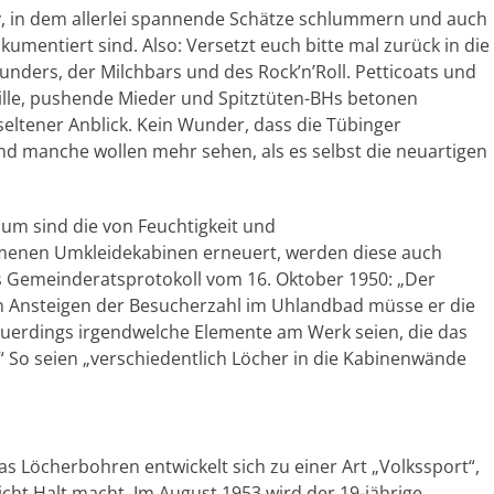
iv, in dem allerlei spannende Schätze schlummern und auch
umentiert sind. Also: Versetzt euch bitte mal zurück in die
wunders, der Milchbars und des Rock’n’Roll. Petticoats und
aille, pushende Mieder und Spitztüten-BHs betonen
seltener Anblick. Kein Wunder, dass die Tübinger
 manche wollen mehr sehen, als es selbst die neuartigen
um sind die von Feuchtigkeit und
nen Umkleidekabinen erneuert, werden diese auch
s Gemeinderatsprotokoll vom 16. Oktober 1950: „Der
hen Ansteigen der Besucherzahl im Uhlandbad müsse er die
neuerdings irgendwelche Elemente am Werk seien, die das
“ So seien „verschiedentlich Löcher in die Kabinenwände
 Löcherbohren entwickelt sich zu einer Art „Volkssport“,
cht Halt macht. Im August 1953 wird der 19-jährige