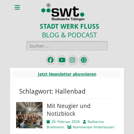
STADT WERK FLUSS
BLOG & PODCAST
Suchen
nach:
Facebook
YouTube
Instagram
Website
Jetzt Newsletter abonnieren
Schlagwort:
Hallenbad
Mit Neugier und
Notizblock
Veröffentlicht
Autor
26. Februar 2026
Katharina
am
Brielmann
Kommentar hinterlassen