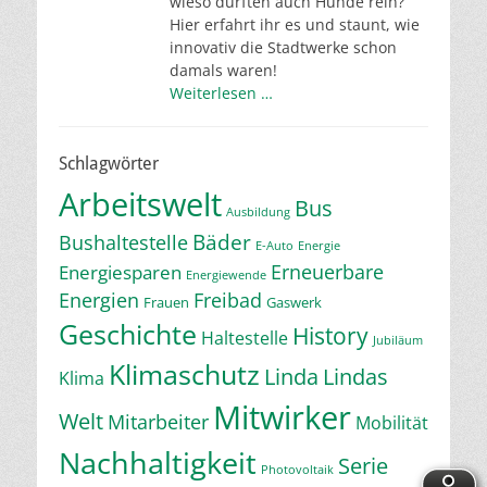
wieso durften auch Hunde rein?
Hier erfahrt ihr es und staunt, wie
innovativ die Stadtwerke schon
damals waren!
Weiterlesen …
Schlagwörter
Arbeitswelt
Bus
Ausbildung
Bäder
Bushaltestelle
E-Auto
Energie
Erneuerbare
Energiesparen
Energiewende
Energien
Freibad
Frauen
Gaswerk
Geschichte
History
Haltestelle
Jubiläum
Klimaschutz
Linda
Lindas
Klima
Mitwirker
Welt
Mitarbeiter
Mobilität
Nachhaltigkeit
Serie
Photovoltaik