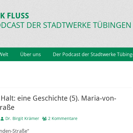
K FLUSS
ODCAST
DER STADTWERKE TÜBINGEN
Welt
Über uns
Der Podcast der Stadtwerke Tübin
Halt: eine Geschichte (5). Maria-von-
traße
Autor
Dr. Birgit Krämer
2 Kommentare
inden-Straße“