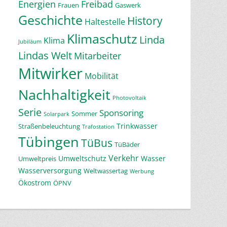
Energien
Freibad
Frauen
Gaswerk
Geschichte
History
Haltestelle
Klimaschutz
Linda
Klima
Jubiläum
Lindas Welt
Mitarbeiter
Mitwirker
Mobilität
Nachhaltigkeit
Photovoltaik
Serie
Sponsoring
Sommer
Solarpark
Trinkwasser
Straßenbeleuchtung
Trafostation
Tübingen
TüBus
TüBäder
Verkehr
Umweltschutz
Wasser
Umweltpreis
Wasserversorgung
Weltwassertag
Werbung
Ökostrom
ÖPNV