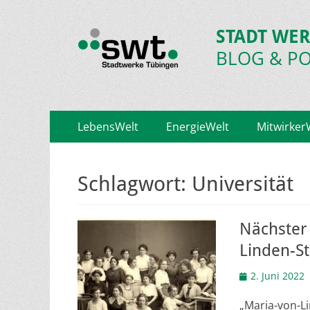
STADT WER
BLOG & P
Primäres
Zum
LebensWelt
EnergieWelt
Mitwirker
Inhalt
Menü
springen
Schlagwort:
Universität
Nächster 
Linden-S
Veröffentlicht
2. Juni 2022
am
„Maria-von-L