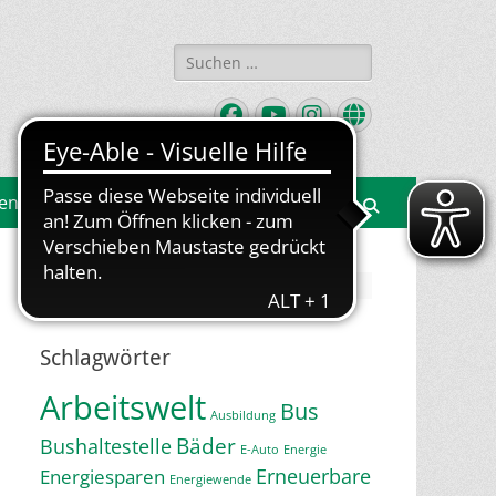
Suchen
nach:
Facebook
YouTube
Instagram
Website
gen
Suchen
Jetzt Newsletter abonnieren
Schlagwörter
Arbeitswelt
Bus
Ausbildung
Bäder
Bushaltestelle
E-Auto
Energie
Erneuerbare
Energiesparen
Energiewende