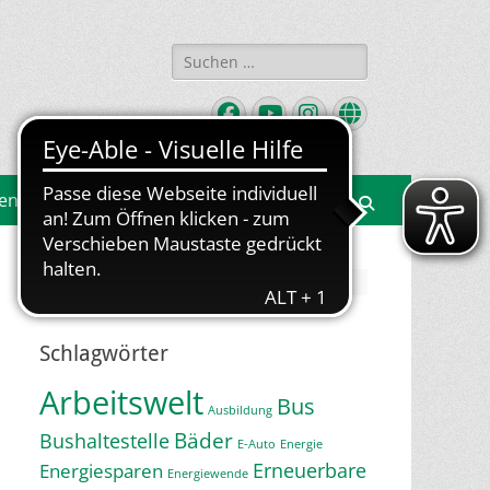
Suchen
nach:
Facebook
YouTube
Instagram
Website
gen
Suchen
Jetzt Newsletter abonnieren
Schlagwörter
Arbeitswelt
Bus
Ausbildung
Bäder
Bushaltestelle
E-Auto
Energie
Erneuerbare
Energiesparen
Energiewende