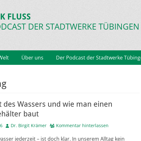
K FLUSS
ODCAST
DER STADTWERKE TÜBINGEN
Welt
Über uns
Der Podcast der Stadtwerke Tübin
ng
 des Wassers und wie man einen
hälter baut
Autor
26
Dr. Birgit Krämer
Kommentar hinterlassen
asser jederzeit – ist doch klar. In unserem Alltag kein