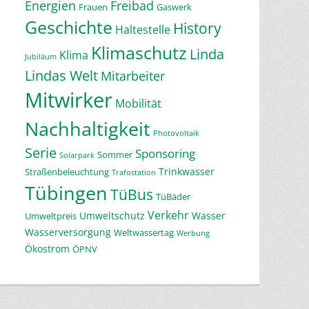
Energien
Freibad
Frauen
Gaswerk
Geschichte
History
Haltestelle
Klimaschutz
Linda
Klima
Jubiläum
Lindas Welt
Mitarbeiter
Mitwirker
Mobilität
Nachhaltigkeit
Photovoltaik
Serie
Sponsoring
Sommer
Solarpark
Trinkwasser
Straßenbeleuchtung
Trafostation
Tübingen
TüBus
TüBäder
Verkehr
Umweltschutz
Wasser
Umweltpreis
Wasserversorgung
Weltwassertag
Werbung
Ökostrom
ÖPNV