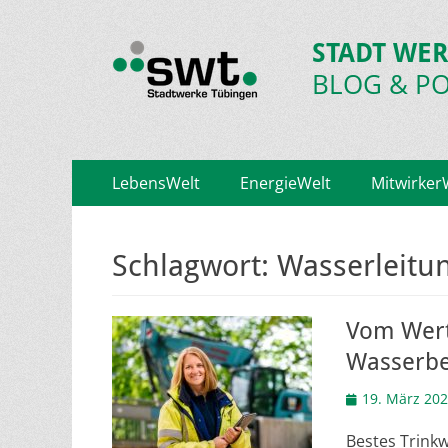
STADT WER
BLOG & P
Primäres
Zum
LebensWelt
EnergieWelt
Mitwirker
Inhalt
Menü
springen
Schlagwort:
Wasserleitu
Vom Wert
Wasserbe
Veröffentlicht
19. März 20
am
Bestes Trinkw