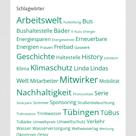
Schlagwörter
Arbeitswelt
Bus
Ausbildung
Bäder
Bushaltestelle
E-Auto
Energie
Erneuerbare
Energiesparen
Energiewende
Energien
Freibad
Frauen
Gaswerk
Geschichte
History
Haltestelle
Jubiläum
Klimaschutz
Linda
Lindas
Klima
Mitwirker
Welt
Mitarbeiter
Mobilität
Nachhaltigkeit
Serie
Photovoltaik
Sponsoring
Sommer
Straßenbeleuchtung
Solarpark
Tübingen
TüBus
Trinkwasser
Trafostation
Verkehr
Umweltschutz
TüBäder
Umweltpreis
Wasser
Wasserversorgung
Weltwassertag
Werbung
Ökostrom
ÖPNV