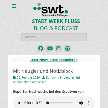
STADT WERK FLUSS
BLOG & PODCAST
Suchen
nach:
Facebook
YouTube
Instagram
Website
Jetzt Newsletter abonnieren
Mit Neugier und Notizblock
Veröffentlicht
Autor
26. Februar 2026
Katharina Brielmann
am
Kommentar hinterlassen
Reporter-Nachwuchs bei den Stadtwerken