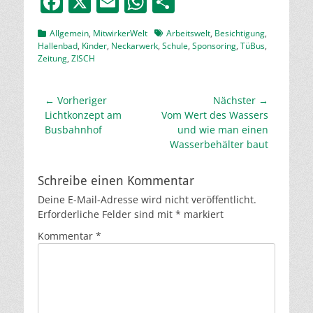
F
X
E
W
T
a
m
h
ei
Kategorien
Schlagworte
Allgemein
,
MitwirkerWelt
Arbeitswelt
,
Besichtigung
,
c
ai
at
le
Hallenbad
,
Kinder
,
Neckarwerk
,
Schule
,
Sponsoring
,
TüBus
,
Zeitung
,
ZISCH
e
l
s
n
b
A
Beitragsnavigation
← Vorheriger
Nächster →
o
p
Vorheriger
Nächster
Lichtkonzept am
Vom Wert des Wassers
o
p
Beitrag:
Beitrag:
Busbahnhof
und wie man einen
Wasserbehälter baut
k
Schreibe einen Kommentar
Deine E-Mail-Adresse wird nicht veröffentlicht.
Erforderliche Felder sind mit
*
markiert
Kommentar
*