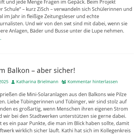
tift und jede Menge Fragen im Gepäck. Beim Projekt
er Schule“ – kurz ZiSch – verwandeln sich Schülerinnen und
l im Jahr in fleißige Zeitungsleser und echte
nalisten. Und wir von den swt sind mit dabei, wenn sie
sere Anlagen, Bäder und Busse unter die Lupe nehmen.
…
 Balkon – aber sicher!
Autor
2025
Katharina Brielmann
Kommentar hinterlassen
prießen die Mini-Solaranlagen aus den Balkons wie Pilze
. Liebe Tübingerinnen und Tübinger, wir sind stolz auf
 finden es großartig, wenn Menschen ihren eigenen Strom
 wir bei den Stadtwerken unterstützen sie gerne dabei.
bt es ein paar Punkte, die man im Blick haben sollte, damit
twerk wirklich sicher läuft. Kathi hat sich im Kollegenkreis