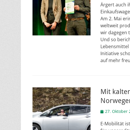
Ärgert auch 
Einkaufswage
Am 2. Mai eri
weltweit pro
wir dagegen t
Und so beric
Lebensmittel 
Initiative sc
auf mehr fre
Mit kalte
Norwege
Veröffentlicht
27. Oktober 
am
E-Mobilität i