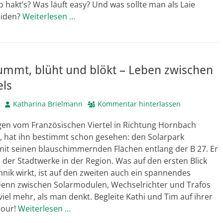
hakt’s? Was läuft easy? Und was sollte man als Laie
eiden?
Weiterlesen …
ummt, blüht und blökt – Leben zwischen
els
Autor
Katharina Brielmann
Kommentar hinterlassen
gen vom Französischen Viertel in Richtung Hornbach
t, hat ihn bestimmt schon gesehen: den Solarpark
mit seinen blauschimmernden Flächen entlang der B 27. Er
e der Stadtwerke in der Region. Was auf den ersten Blick
hnik wirkt, ist auf den zweiten auch ein spannendes
Denn zwischen Solarmodulen, Wechselrichter und Trafos
 viel mehr, als man denkt. Begleite Kathi und Tim auf ihrer
tour!
Weiterlesen …