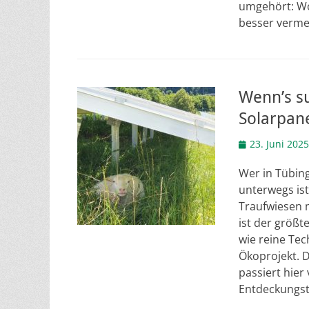
umgehört: Wo 
besser verm
Wenn’s s
Solarpan
Veröffentlicht
23. Juni 2025
am
Wer in Tübin
unterwegs is
Traufwiesen 
ist der größt
wie reine Tec
Ökoprojekt. 
passiert hier
Entdeckungs