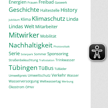
Energien
Freibad
Frauen
Gaswerk
Geschichte
History
Haltestelle
Klimaschutz
Linda
Klima
Jubiläum
Lindas Welt
Mitarbeiter
Mitwirker
Mobilität
Nachhaltigkeit
Photovoltaik
Serie
Sponsoring
Sommer
Solarpark
Trinkwasser
Straßenbeleuchtung
Trafostation
Tübingen
TüBus
TüBäder
Verkehr
Umweltschutz
Wasser
Umweltpreis
Wasserversorgung
Weltwassertag
Werbung
Ökostrom
ÖPNV