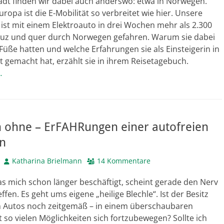
adt finden wir dabei auch anderswo: etwa in Norwegen.
uropa ist die E-Mobilität so verbreitet wie hier. Unsere
 ist mit einem Elektroauto in drei Wochen mehr als 2.300
euz und quer durch Norwegen gefahren. Warum sie dabei
 Füße hatten und welche Erfahrungen sie als Einsteigerin in
ät gemacht hat, erzählt sie in ihrem Reisetagebuch.
…
n ohne – ErFAHRungen einer autofreien
in
Autor
Katharina Brielmann
14 Kommentare
s mich schon länger beschäftigt, scheint gerade den Nerv
effen. Es geht ums eigene „heilige Blechle“. Ist der Besitz
n Autos noch zeitgemäß – in einem überschaubaren
 so vielen Möglichkeiten sich fortzubewegen? Sollte ich