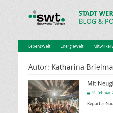
STADT WER
BLOG & P
Primäres
Zum
LebensWelt
EnergieWelt
Mitwirker
Inhalt
Menü
springen
Autor:
Katharina Brielm
Mit Neug
Veröffentlicht
26. Februar 
am
Reporter-Nac