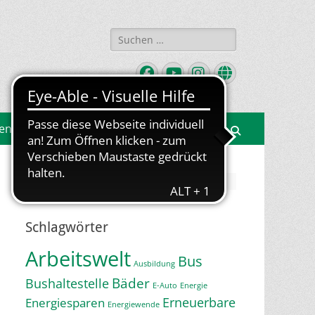
Suchen
nach:
Facebook
YouTube
Instagram
Website
gen
Suchen
Jetzt Newsletter abonnieren
Schlagwörter
Arbeitswelt
Bus
Ausbildung
Bäder
Bushaltestelle
E-Auto
Energie
Erneuerbare
Energiesparen
Energiewende