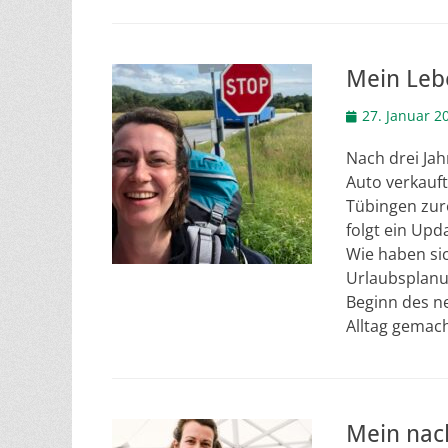
Mein Leb
Veröffentlicht
27. Januar 2
am
Nach drei Jah
Auto verkauft
Tübingen zure
folgt ein Upd
Wie haben sic
Urlaubsplanu
Beginn des ne
Alltag gemach
Mein nach