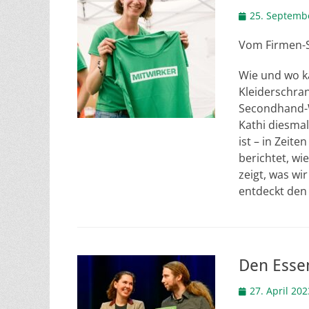
Veröffentlicht
25. Septemb
am
Vom Firmen-S
Wie und wo k
Kleiderschra
Secondhand-W
Kathi diesmal
ist – in Zeit
berichtet, wi
zeigt, was w
entdeckt den 
Den Essen
Veröffentlicht
27. April 202
am