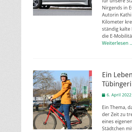
für unsere St
Nirgends in E
Autorin Kathi
Kilometer kr
ständig kalte
die E-Mobilit
Weiterlesen 
Ein Lebe
Tübinger
Veröffentlicht
6. April 2022
am
Ein Thema, da
der Zeit zu tr
eines eigene
Städtchen mit