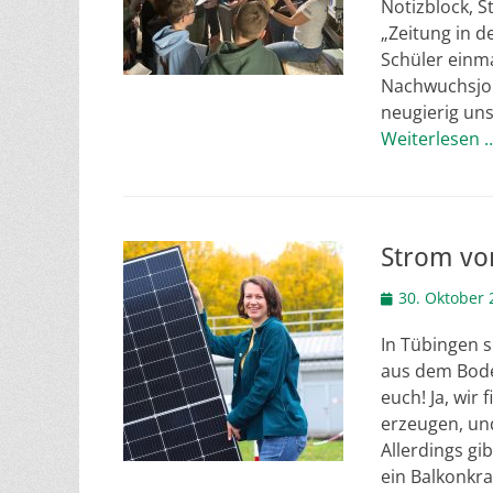
Notizblock, S
„Zeitung in d
Schüler einma
Nachwuchsjour
neugierig un
Weiterlesen 
Strom vom
Veröffentlicht
30. Oktober 
am
In Tübingen s
aus dem Boden
euch! Ja, wir
erzeugen, und
Allerdings gi
ein Balkonkraf