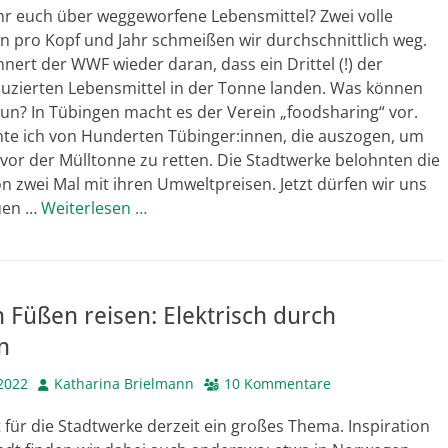
ihr euch über weggeworfene Lebensmittel? Zwei volle
n pro Kopf und Jahr schmeißen wir durchschnittlich weg.
nnert der WWF wieder daran, dass ein Drittel (!) der
duzierten Lebensmittel in der Tonne landen. Was können
un? In Tübingen macht es der Verein „foodsharing“ vor.
hte ich von Hunderten Tübinger:innen, die auszogen, um
vor der Mülltonne zu retten. Die Stadtwerke belohnten die
hon zwei Mal mit ihren Umweltpreisen. Jetzt dürfen wir uns
uen …
Weiterlesen …
n Füßen reisen: Elektrisch durch
n
Autor
2022
Katharina Brielmann
10 Kommentare
st für die Stadtwerke derzeit ein großes Thema. Inspiration