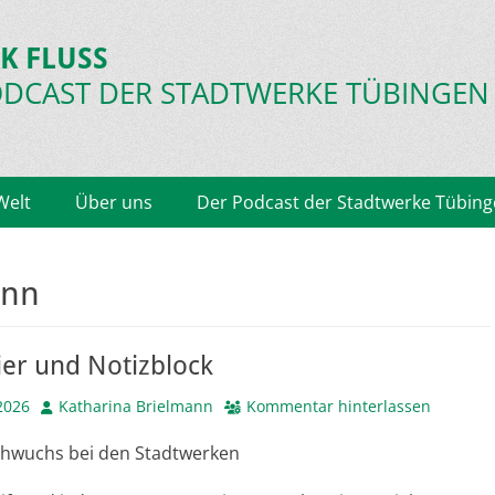
K FLUSS
ODCAST
DER STADTWERKE TÜBINGEN
Welt
Über uns
Der Podcast der Stadtwerke Tübin
ann
ier und Notizblock
Autor
2026
Katharina Brielmann
Kommentar hinterlassen
hwuchs bei den Stadtwerken