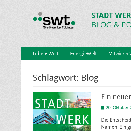
STADT WER
BLOG & P
Primäres
Zum
LebensWelt
EnergieWelt
Mitwirker
Inhalt
Menü
springen
Schlagwort:
Blog
Ein neue
Veröffentlicht
20. Oktober 
am
Die Entscheid
Namen! Ein g