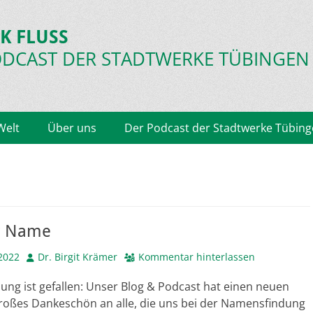
K FLUSS
ODCAST
DER STADTWERKE TÜBINGEN
Welt
Über uns
Der Podcast der Stadtwerke Tübin
r Name
Autor
2022
Dr. Birgit Krämer
Kommentar hinterlassen
ung ist gefallen: Unser Blog & Podcast hat einen neuen
roßes Dankeschön an alle, die uns bei der Namensfindung