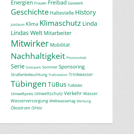
Energien
Freibad
Frauen
Gaswerk
Geschichte
History
Haltestelle
Klimaschutz
Linda
Klima
Jubiläum
Lindas Welt
Mitarbeiter
Mitwirker
Mobilität
Nachhaltigkeit
Photovoltaik
Serie
Sponsoring
Sommer
Solarpark
Trinkwasser
Straßenbeleuchtung
Trafostation
Tübingen
TüBus
TüBäder
Verkehr
Umweltschutz
Wasser
Umweltpreis
Wasserversorgung
Weltwassertag
Werbung
Ökostrom
ÖPNV