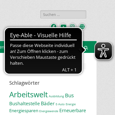
Suchen
nach:
Facebook
YouTube
Instagram
Website
gen
Suchen
Jetzt Newsletter abonnieren
Schlagwörter
Arbeitswelt
Bus
Ausbildung
Bäder
Bushaltestelle
E-Auto
Energie
Erneuerbare
Energiesparen
Energiewende