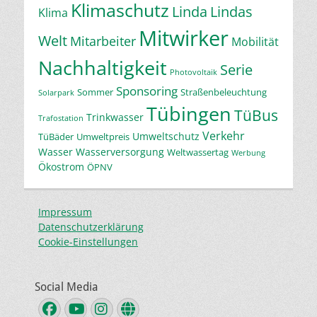
Klimaschutz
Linda
Lindas
Klima
Mitwirker
Welt
Mitarbeiter
Mobilität
Nachhaltigkeit
Serie
Photovoltaik
Sponsoring
Sommer
Straßenbeleuchtung
Solarpark
Tübingen
TüBus
Trinkwasser
Trafostation
Verkehr
Umweltschutz
TüBäder
Umweltpreis
Wasser
Wasserversorgung
Weltwassertag
Werbung
Ökostrom
ÖPNV
Impressum
Datenschutzerklärung
Cookie-Einstellungen
Social Media
Facebook
YouTube
Instagram
Website