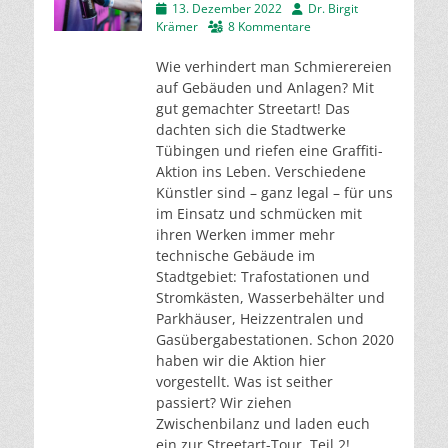
Veröffentlicht
Autor
13. Dezember 2022
Dr. Birgit
am
Krämer
8 Kommentare
Wie verhindert man Schmierereien
auf Gebäuden und Anlagen? Mit
gut gemachter Streetart! Das
dachten sich die Stadtwerke
Tübingen und riefen eine Graffiti-
Aktion ins Leben. Verschiedene
Künstler sind – ganz legal – für uns
im Einsatz und schmücken mit
ihren Werken immer mehr
technische Gebäude im
Stadtgebiet: Trafostationen und
Stromkästen, Wasserbehälter und
Parkhäuser, Heizzentralen und
Gasübergabestationen. Schon 2020
haben wir die Aktion hier
vorgestellt. Was ist seither
passiert? Wir ziehen
Zwischenbilanz und laden euch
ein zur Streetart-Tour, Teil 2!