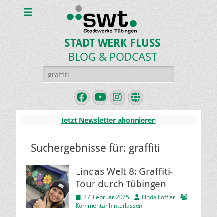
STADT WERK FLUSS
BLOG & PODCAST
Suchen
nach:
Facebook
YouTube
Instagram
Website
Jetzt Newsletter abonnieren
Suchergebnisse für:
graffiti
Lindas Welt 8: Graffiti-
Tour durch Tübingen
Veröffentlicht
Autor
27. Februar 2025
Linda Löffler
am
Kommentar hinterlassen