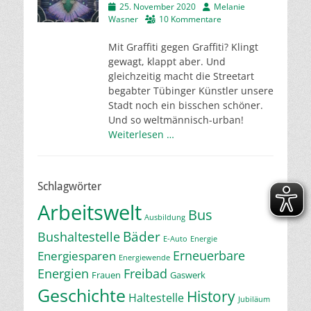
Veröffentlicht
Autor
25. November 2020
Melanie
am
Wasner
10 Kommentare
Mit Graffiti gegen Graffiti? Klingt
gewagt, klappt aber. Und
gleichzeitig macht die Streetart
begabter Tübinger Künstler unsere
Stadt noch ein bisschen schöner.
Und so weltmännisch-urban!
Weiterlesen …
Schlagwörter
Arbeitswelt
Bus
Ausbildung
Bäder
Bushaltestelle
E-Auto
Energie
Erneuerbare
Energiesparen
Energiewende
Energien
Freibad
Frauen
Gaswerk
Geschichte
History
Haltestelle
Jubiläum