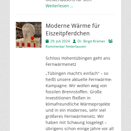
Weiterlesen …
Moderne Wärme für
Eiszeitpferdchen
Veröffentlicht
Autor
29. Juli 2024
Dr. Birgit Krämer
am
Kommentar hinterlassen
Schloss Hohentübingen geht ans
Fernwärmenetz
„Tübingen macht’s einfach“ – so
heißt unsere aktuelle Fernwärme-
Kampagne. Wir wollen weg von
fossilen Brennstoffen. Große
Investitionen fließen in
klimafreundliche Wärmeprojekte
und in ein modernes, sehr viel
größeres Fernwärmenetz. Wir
haben mit Schwung losgelegt –
übrigens schon einige Jahre vor all