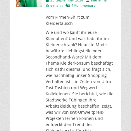
25. September 2024
Katharina
am
Brielmann
4 Kommentare
Vom Firmen-Shirt zum
Kleidertausch
Wie und wo kauft ihr eure
Klamotten? Und was habt ihr im
Kleiderschrank? Neueste Mode,
bewährte Lieblingsteile oder
Secondhand-Ware? Mit dem
Thema Kleiderkonsum beschäftigt
sich Kathi diesmal und fragt sich,
wie nachhaltig unser Shopping-
Verhalten ist – in Zeiten von Ultra-
Fast Fashion und Wegwerf-
Kollektionen. Sie berichtet, wie die
Stadtwerke Tübingen ihre
Arbeitskleidung beschaffen, zeigt,
was wir von swt-Umweltpreis-
Projekten lernen können und
entdeckt den Trend des
Kleidertauschs für sich.