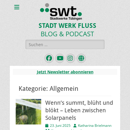
STADT WERK FLUSS
BLOG & PODCAST
Suchen
nach:
Facebook
YouTube
Instagram
Website
Jetzt Newsletter abonnieren
Kategorie:
Allgemein
Wenn’s summt, blüht und
blökt – Leben zwischen
Solarpanels
Veröffentlicht
Autor
23. Juni 2025
Katharina Brielmann