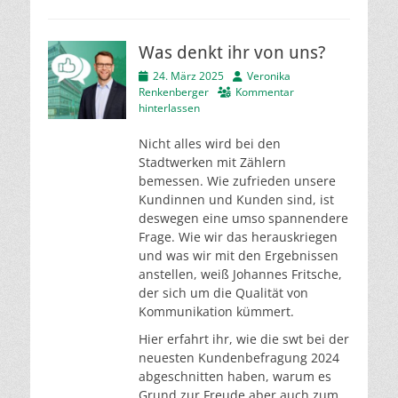
Was denkt ihr von uns?
Veröffentlicht
Autor
24. März 2025
Veronika
am
Renkenberger
Kommentar
hinterlassen
Nicht alles wird bei den
Stadtwerken mit Zählern
bemessen. Wie zufrieden unsere
Kundinnen und Kunden sind, ist
deswegen eine umso spannendere
Frage. Wie wir das herauskriegen
und was wir mit den Ergebnissen
anstellen, weiß Johannes Fritsche,
der sich um die Qualität von
Kommunikation kümmert.
Hier erfahrt ihr, wie die swt bei der
neuesten Kundenbefragung 2024
abgeschnitten haben, warum es
Grund zur Freude aber auch zum