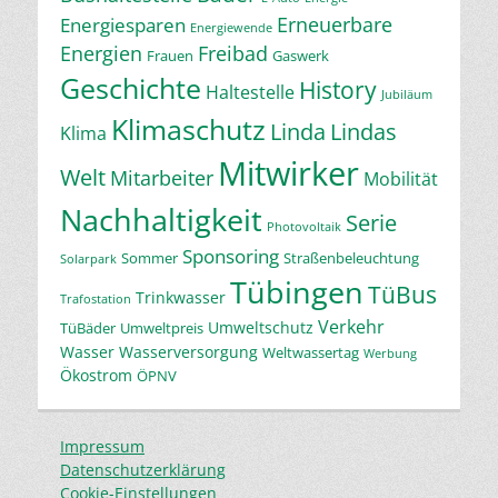
Erneuerbare
Energiesparen
Energiewende
Energien
Freibad
Frauen
Gaswerk
Geschichte
History
Haltestelle
Jubiläum
Klimaschutz
Linda
Lindas
Klima
Mitwirker
Welt
Mitarbeiter
Mobilität
Nachhaltigkeit
Serie
Photovoltaik
Sponsoring
Sommer
Straßenbeleuchtung
Solarpark
Tübingen
TüBus
Trinkwasser
Trafostation
Verkehr
Umweltschutz
TüBäder
Umweltpreis
Wasser
Wasserversorgung
Weltwassertag
Werbung
Ökostrom
ÖPNV
Impressum
Datenschutzerklärung
Cookie-Einstellungen