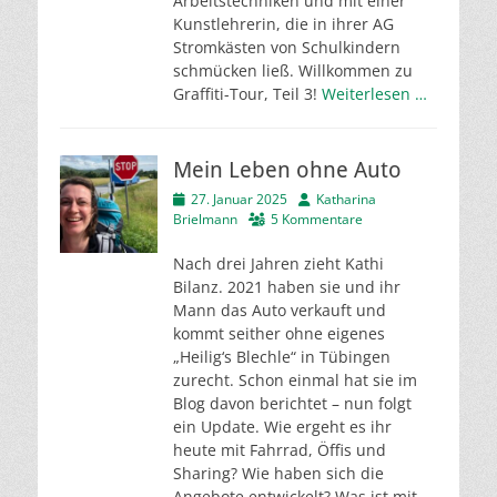
Arbeitstechniken und mit einer
Kunstlehrerin, die in ihrer AG
Stromkästen von Schulkindern
schmücken ließ. Willkommen zu
Graffiti-Tour, Teil 3!
Weiterlesen …
Mein Leben ohne Auto
Veröffentlicht
Autor
27. Januar 2025
Katharina
am
Brielmann
5 Kommentare
Nach drei Jahren zieht Kathi
Bilanz. 2021 haben sie und ihr
Mann das Auto verkauft und
kommt seither ohne eigenes
„Heilig‘s Blechle“ in Tübingen
zurecht. Schon einmal hat sie im
Blog davon berichtet – nun folgt
ein Update. Wie ergeht es ihr
heute mit Fahrrad, Öffis und
Sharing? Wie haben sich die
Angebote entwickelt? Was ist mit