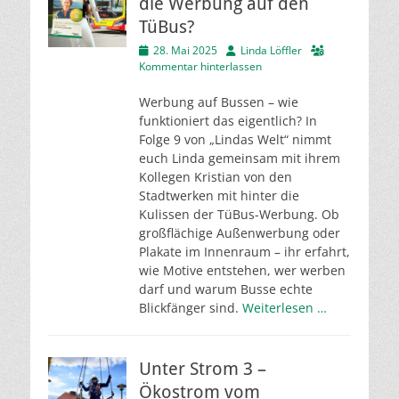
die Werbung auf den
TüBus?
Veröffentlicht
Autor
28. Mai 2025
Linda Löffler
am
Kommentar hinterlassen
Werbung auf Bussen – wie
funktioniert das eigentlich? In
Folge 9 von „Lindas Welt“ nimmt
euch Linda gemeinsam mit ihrem
Kollegen Kristian von den
Stadtwerken mit hinter die
Kulissen der TüBus-Werbung. Ob
großflächige Außenwerbung oder
Plakate im Innenraum – ihr erfahrt,
wie Motive entstehen, wer werben
darf und warum Busse echte
Blickfänger sind.
Weiterlesen …
Unter Strom 3 –
Ökostrom vom