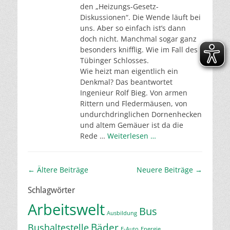
den „Heizungs-Gesetz-
Diskussionen“. Die Wende läuft bei
uns. Aber so einfach ist’s dann
doch nicht. Manchmal sogar ganz
besonders knifflig. Wie im Fall des
Tübinger Schlosses.
Wie heizt man eigentlich ein
Denkmal? Das beantwortet
Ingenieur Rolf Bieg. Von armen
Rittern und Fledermäusen, von
undurchdringlichen Dornenhecken
und altem Gemäuer ist da die
Rede …
Weiterlesen …
Beitragsnavigation
←
Ältere Beiträge
Neuere Beiträge
→
Schlagwörter
Arbeitswelt
Bus
Ausbildung
Bäder
Bushaltestelle
E-Auto
Energie