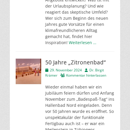
der Urlaubsplanung? Und wie
reagiert das skeptische Umfeld?
Wer sich zum Beginn des neuen
Jahres gute Vorsätze für einen
klimafreundlicheren Alltag
gemacht hat, findet hier
Inspiration!
Weiterlesen …
50 Jahre „Zitronenbad“
Veröffentlicht
Autor
29. November 2024
Dr. Birgit
am
Krämer
Kommentar hinterlassen
Wieder einmal haben wir ein
Jubiläum feiern dürfen und Anfang
November zum „Badespaß-Tag“ ins
Hallenbad Nord eingeladen. Denn
vor 50 Jahren wurde es eröffnet. So
unspektakulär der funktionale
Fertigbau auch ist – er war ein
Meilenstein in Tübingens